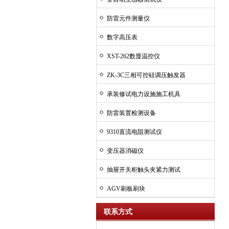
防雷元件测量仪
数字高压表
XST-262数显温控仪
ZK-3C三相可控硅调压触发器
承装修试电力设施施工机具
防雷装置检测设备
9310直流电阻测试仪
变压器消磁仪
抽屉开关柜触头夹紧力测试
AGV刷板刷块
联系方式