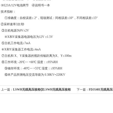
③E23A/12V电池两节 ④说明书一本
技术指标：
①准确度：自校误差≤ 2°，现场测试：同相误差≤10°，不同相误差≤15°
②采样速率3次/秒
③主机电源为9V±2V
④X和Y采集器电源电压为12V ±1.5V
⑤主机工作电流≤7mA
⑥X和Y采集器工作电流≤4mA
⑦主机和 X、Y采集器的视距传输距离为X、Y≤100m
⑧工作环境: -20℃┉ +60℃ 湿度：≤95%RH
⑨储存环境：-40℃┉ +55℃ 湿度：≤95%RH
⑩本产品所测电压交流等级为 0.38KV┉220KV
上一篇：
LSWH无线高压核相仪LSWH无线高压核相
下一篇：
FDJ1401无线
器上海徐吉制造