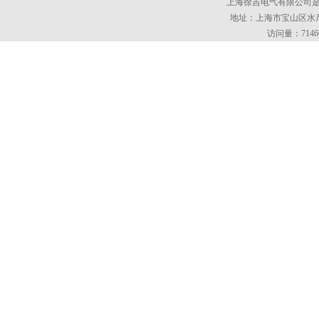
上海徐吉电气有限公司
地址：上海市宝山区水产西
访问量：7146