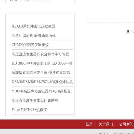
相关文章
HSXCJ系列冲击电压发生器
共 
润滑油滤油机 润滑油滤油机
CHM2000测高仪测距仪
高压直流发生器的安全操作不可忽视
KD-3000串联谐振变压器 KD-3000串联
谐振
智能型直流高压发生器,便携式直流高
压发生器上海俆吉供应
DZJ-30DZJ-50DZJ-75ZJ-100真空滤油机
YDQ-II高压声光验电器YDQ-II高压交
流验电器
高压直流发生器常见问题解答
Fluke Ti105红外热像仪
首页
|
关于我们
|
公司新闻