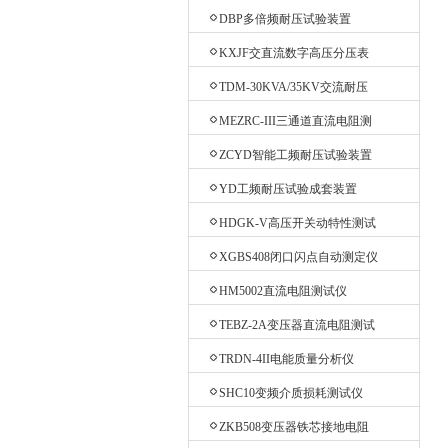
验台
DBP多倍频耐压试验装置
KXJF交直流数字高压分压表
TDM-30KVA/35KV交流耐压
机
MEZRC-III三通道直流电阻测
试仪
ZCYD智能工频耐压试验装置
YD工频耐压试验成套装置
HDGK-V高压开关动特性测试
仪
XGBS408闭口闪点自动测定仪
HM5002直流电阻测试仪
TEBZ-2A变压器直流电阻测试
仪
TRDN-4II电能质量分析仪
SHC10变频介质损耗测试仪
ZKB508变压器铁芯接地电阻