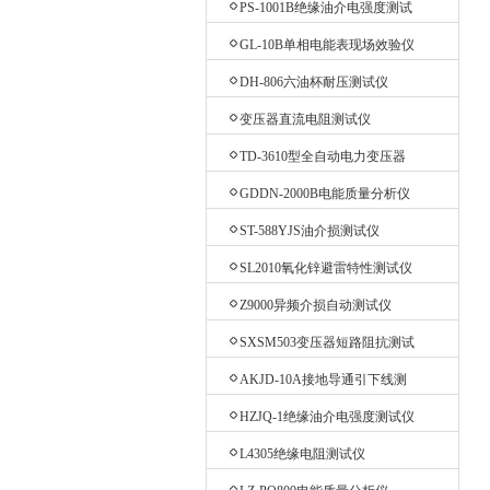
PS-1001B绝缘油介电强度测试
仪
GL-10B单相电能表现场效验仪
DH-806六油杯耐压测试仪
变压器直流电阻测试仪
TD-3610型全自动电力变压器
消磁机
GDDN-2000B电能质量分析仪
ST-588YJS油介损测试仪
SL2010氧化锌避雷特性测试仪
Z9000异频介损自动测试仪
SXSM503变压器短路阻抗测试
仪
AKJD-10A接地导通引下线测
试仪
HZJQ-1绝缘油介电强度测试仪
L4305绝缘电阻测试仪