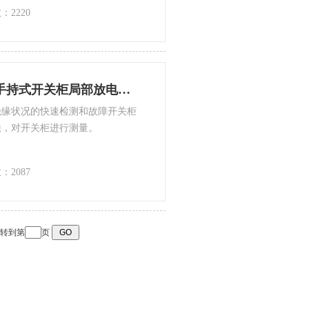
：2220
TEPD-6101/TEPD-6101手持式开关柜局部放电巡检仪
绝缘状况的快速检测和故障开关柜
法，对开关柜进行测量。
：2087
转到第
页