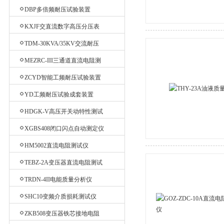
验台
DBP多倍频耐压试验装置
KXJF交直流数字高压分压表
TDM-30KVA/35KV交流耐压
机
MEZRC-III三通道直流电阻测
试仪
ZCYD智能工频耐压试验装置
YD工频耐压试验成套装置
HDGK-V高压开关动特性测试
仪
XGBS408闭口闪点自动测定仪
HM5002直流电阻测试仪
TEBZ-2A变压器直流电阻测试
仪
TRDN-4II电能质量分析仪
SHC10变频介质损耗测试仪
ZKB508变压器铁芯接地电阻