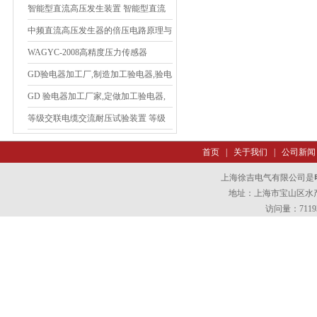
智能型直流高压发生装置 智能型直流
高压发生装置大量供应
中频直流高压发生器的倍压电路原理与
便携化设计分析
WAGYC-2008高精度压力传感器
GD验电器加工厂,制造加工验电器,验电
器
GD 验电器加工厂家,定做加工验电器,
验电器
等级交联电缆交流耐压试验装置 等级
交联电缆交流耐压试验仪器
首页
|
关于我们
|
公司新闻
上海徐吉电气有限公司是
地址：上海市宝山区水产西
访问量：7119