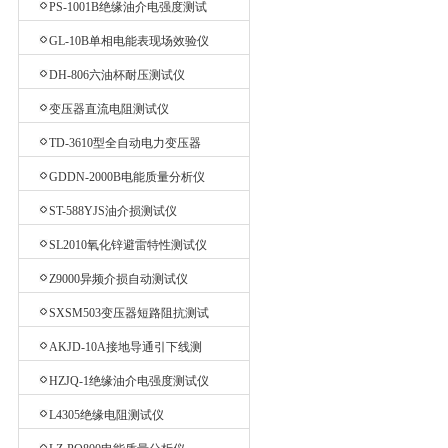
PS-1001B绝缘油介电强度测试
仪
GL-10B单相电能表现场效验仪
DH-806六油杯耐压测试仪
变压器直流电阻测试仪
TD-3610型全自动电力变压器
消磁机
GDDN-2000B电能质量分析仪
ST-588YJS油介损测试仪
SL2010氧化锌避雷特性测试仪
Z9000异频介损自动测试仪
SXSM503变压器短路阻抗测试
仪
AKJD-10A接地导通引下线测
试仪
HZJQ-1绝缘油介电强度测试仪
L4305绝缘电阻测试仪