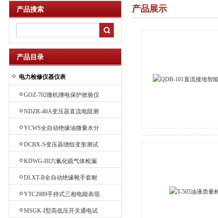
产品展示
产品搜索
产品目录
电力检修仪器仪表
GOZ-702微机继电保护效验仪
NDZR-40A变压器直流电阻测
试仪
YCWS全自动绝缘油微量水分
测定仪
DCBX-S变压器绕组变形测试
仪
KDWG-III六氟化硫气体检漏
仪
DLXT-B全自动绝缘靴手套耐
压试验装置
YTC2089手持式三相电能表现
场效验仪
MSGK-I型高低压开关通电试