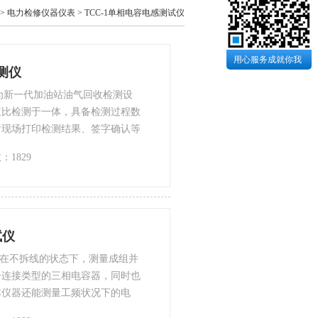
>
电力检修仪器仪表
>
TCC-1单相电容电感测试仪
用心服务成就你我
检测仪
作为新一代加油站油气回收检测设
液比检测于一体，具备检测过程数
后现场打印检测结果、签字确认等
上百个加油站的检测数据，检测数
：1829
智能型检测仪使得加油站油气回收
一、规范，便于管理。
试仪
可以在不拆线的状态下，测量成组并
合连接类型的三相电容器，同时也
本仪器还能测量工频状况下的电
单，减轻了检修人员的工作负担，