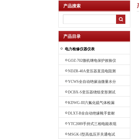
产品搜索
产品目录
电力检修仪器仪表
GOZ-702微机继电保护效验仪
NDZR-40A变压器直流电阻测
试仪
YCWS全自动绝缘油微量水分
测定仪
DCBX-S变压器绕组变形测试
仪
KDWG-III六氟化硫气体检漏
仪
DLXT-B全自动绝缘靴手套耐
压试验装置
YTC2089手持式三相电能表现
场效验仪
MSGK-I型高低压开关通电试