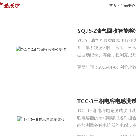
产品展示
首页
>
产品中心
YQJY-2油气回收智能
YQJY-2油气回收智能检测仪
备，集系统密闭性、液阻、气
据自动记录、存储，检测完成
人性化功能，每台仪器可存储
更新时间：2026-01-08 浏览次数
据可以长期保存、重复打印。
验收工作更加简捷、高效、统
TCC-3三相电容电感测
TCC-3三相电容电感测试仪
联电容器的单相电容或各种组
能够测量各种电抗器的电感，
流，该仪器接线方便，操作简