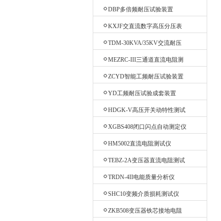
验台
DBP多倍频耐压试验装置
KXJF交直流数字高压分压表
TDM-30KVA/35KV交流耐压
机
MEZRC-III三通道直流电阻测
试仪
ZCYD智能工频耐压试验装置
YD工频耐压试验成套装置
HDGK-V高压开关动特性测试
仪
XGBS408闭口闪点自动测定仪
HM5002直流电阻测试仪
TEBZ-2A变压器直流电阻测试
仪
TRDN-4II电能质量分析仪
SHC10变频介质损耗测试仪
ZKB508变压器铁芯接地电阻