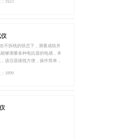
：1923
为电网的正常运行提供了安全保
试仪
可以在不拆线的状态下，测量成组并
也能够测量各种电抗器的电感，本
流，该仪器接线方便，操作简单，
大大提高了现场的测试效率，为电
：1899
。
试仪