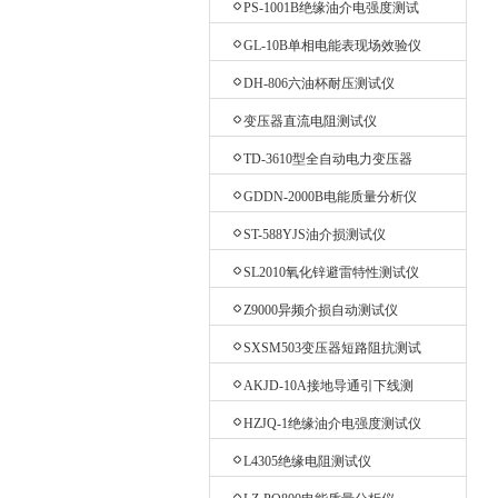
PS-1001B绝缘油介电强度测试
仪
GL-10B单相电能表现场效验仪
DH-806六油杯耐压测试仪
变压器直流电阻测试仪
TD-3610型全自动电力变压器
消磁机
GDDN-2000B电能质量分析仪
ST-588YJS油介损测试仪
SL2010氧化锌避雷特性测试仪
Z9000异频介损自动测试仪
SXSM503变压器短路阻抗测试
仪
AKJD-10A接地导通引下线测
试仪
HZJQ-1绝缘油介电强度测试仪
L4305绝缘电阻测试仪