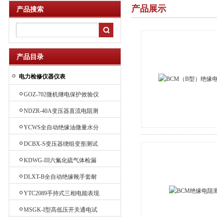
产品展示
产品搜索
产品目录
电力检修仪器仪表
GOZ-702微机继电保护效验仪
NDZR-40A变压器直流电阻测
试仪
YCWS全自动绝缘油微量水分
测定仪
DCBX-S变压器绕组变形测试
仪
KDWG-III六氟化硫气体检漏
仪
DLXT-B全自动绝缘靴手套耐
压试验装置
YTC2089手持式三相电能表现
场效验仪
MSGK-I型高低压开关通电试