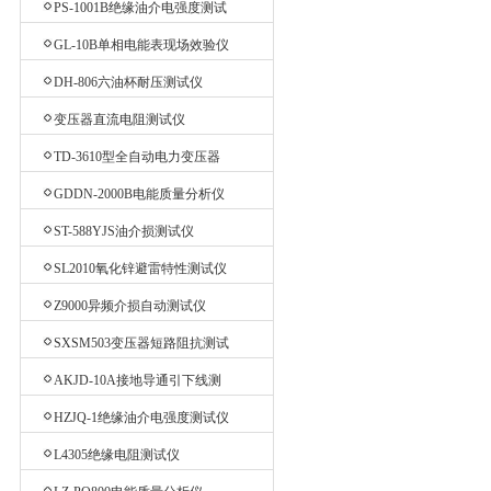
PS-1001B绝缘油介电强度测试
仪
GL-10B单相电能表现场效验仪
DH-806六油杯耐压测试仪
变压器直流电阻测试仪
TD-3610型全自动电力变压器
消磁机
GDDN-2000B电能质量分析仪
ST-588YJS油介损测试仪
SL2010氧化锌避雷特性测试仪
Z9000异频介损自动测试仪
SXSM503变压器短路阻抗测试
仪
AKJD-10A接地导通引下线测
试仪
HZJQ-1绝缘油介电强度测试仪
L4305绝缘电阻测试仪