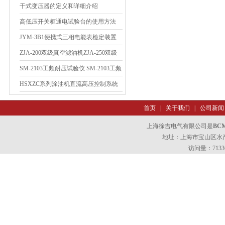
机板框式过滤机板框式过滤机
干式变压器的定义和详细介绍
高低压开关柜通电试验台的使用方法
JYM-3B1便携式三相电能表检定装置
ZJA-200双级真空滤油机ZJA-250双级
真空滤油机
SM-2103工频耐压试验仪 SM-2103工频
耐压试验仪
HSXZC系列涂油机直流高压控制系统
首页
|
关于我们
|
公司新闻
上海徐吉电气有限公司是
BC
地址：上海市宝山区水产西
访问量：7133