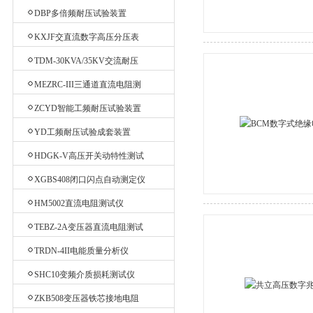
验台
DBP多倍频耐压试验装置
KXJF交直流数字高压分压表
TDM-30KVA/35KV交流耐压
机
MEZRC-III三通道直流电阻测
试仪
ZCYD智能工频耐压试验装置
YD工频耐压试验成套装置
HDGK-V高压开关动特性测试
仪
XGBS408闭口闪点自动测定仪
HM5002直流电阻测试仪
TEBZ-2A变压器直流电阻测试
仪
TRDN-4II电能质量分析仪
SHC10变频介质损耗测试仪
ZKB508变压器铁芯接地电阻