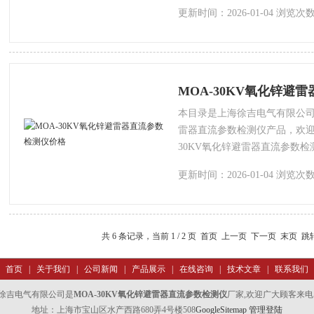
微的差别，本公司为您提供*的
更新时间：2026-01-04 浏览次数
MOA-30KV氧化锌避
本目录是上海徐吉电气有限公司为
雷器直流参数检测仪产品，欢迎
30KV氧化锌避雷器直流参数
会有细微的差别，本公司为您提
更新时间：2026-01-04 浏览次数
共 6 条记录，当前 1 / 2 页 首页 上一页
下一页
末页
跳
首页
|
关于我们
|
公司新闻
|
产品展示
|
在线咨询
|
技术文章
|
联系我们
徐吉电气有限公司是
MOA-30KV氧化锌避雷器直流参数检测仪
厂家,欢迎广大顾客来电
地址：上海市宝山区水产西路680弄4号楼508
GoogleSitemap
管理登陆