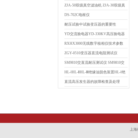
ZJA-50双级真空滤油机 ZJA-30双级真
空滤油机
DS-702C电枢仪
耐压试验中试验变压器的重要性
YD交流验电器YD-330KV高压验电器
YD-35高压验电器
RXHX3000无线数字核相仪技术参数
ZGY-0510变压器直流电阻测试仪
SM9810交直流耐压测试仪 SM9810交
直流耐压测试仪
HL-ⅠHL-ⅡHL-Ⅲ绝缘油脱色装置HL-Ⅰ绝
缘油脱色装置
直流高压发生器的故障检查及处理
上海