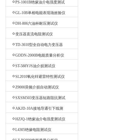
PS-1001B绝缘油介电强度测试
仪
GL-10B单相电能表现场效验仪
DH-806六油杯耐压测试仪
变压器直流电阻测试仪
TD-3610型全自动电力变压器
消磁机
GDDN-2000B电能质量分析仪
ST-588YJS油介损测试仪
SL2010氧化锌避雷特性测试仪
Z9000异频介损自动测试仪
SXSM503变压器短路阻抗测试
仪
AKJD-10A接地导通引下线测
试仪
HZJQ-1绝缘油介电强度测试仪
L4305绝缘电阻测试仪