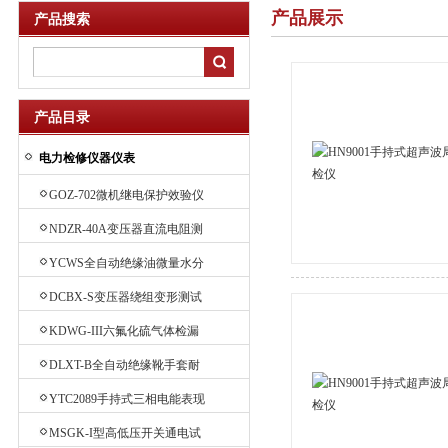
产品展示
产品搜索
产品目录
电力检修仪器仪表
GOZ-702微机继电保护效验仪
NDZR-40A变压器直流电阻测
试仪
YCWS全自动绝缘油微量水分
测定仪
DCBX-S变压器绕组变形测试
仪
KDWG-III六氟化硫气体检漏
仪
DLXT-B全自动绝缘靴手套耐
压试验装置
YTC2089手持式三相电能表现
场效验仪
MSGK-I型高低压开关通电试