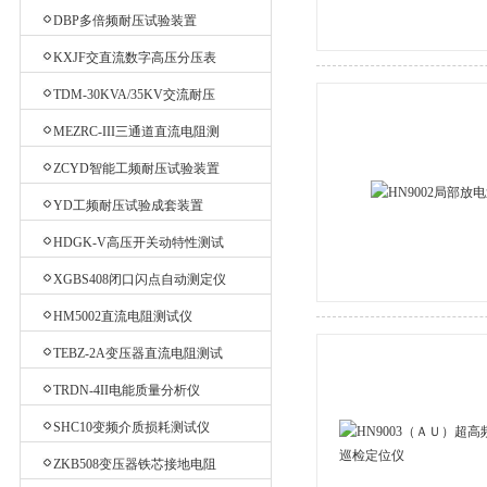
验台
DBP多倍频耐压试验装置
KXJF交直流数字高压分压表
TDM-30KVA/35KV交流耐压
机
MEZRC-III三通道直流电阻测
试仪
ZCYD智能工频耐压试验装置
YD工频耐压试验成套装置
HDGK-V高压开关动特性测试
仪
XGBS408闭口闪点自动测定仪
HM5002直流电阻测试仪
TEBZ-2A变压器直流电阻测试
仪
TRDN-4II电能质量分析仪
SHC10变频介质损耗测试仪
ZKB508变压器铁芯接地电阻