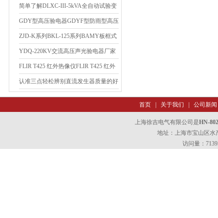
体损害
简单了解DLXC-III-5kVA全自动试验变
压器控制箱
GDY型高压验电器GDYF型防雨型高压
验电器
ZJD-K系列BKL-125系列BAMY板框式
滤油机
YDQ-220KV交流高压声光验电器厂家
FLIR T425 红外热像仪FLIR T425 红外
热像仪
认准三点轻松辨别直流发生器质量的好
坏
首页
|
关于我们
|
公司新闻
上海徐吉电气有限公司是
HN-
地址：上海市宝山区水产西
访问量：7139