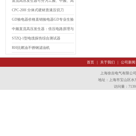
直流高压发生器可分为工频、中频、高
频三大类
CPC-20H 分体式硬材质液压切刀
GD验电器价格直销验电器GD专业生验
电器*供应验电器
中频直流高压发生器：倍压电路原理与
低纹波输出技术解析
STZQ-1型电缆探伤综合测试器
RH抗燃油不锈钢滤油机
首页
|
关于我们
|
公司新闻
上海徐吉电气有限公
地址：上海市宝山区水产西
访问量：7139