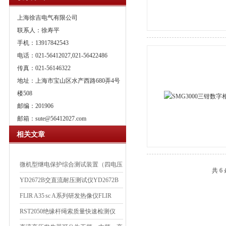
上海徐吉电气有限公司
联系人：徐寿平
手机：13917842543
电话：021-56412027,021-56422486
传真：021-56146322
地址：上海市宝山区水产西路680弄4号
楼508
邮编：201906
邮箱：
sute@56412027.com
相关文章
微机型继电保护综合测试装置（四电压
共 6
三电流） JBC-WJ2
YD2672B交直流耐压测试仪YD2672B
交直流耐压测试仪
FLIR A35 sc A系列研发热像仪FLIR
A35 sc A系列研发热像仪
RST2050绝缘杆绳索质量快速检测仪