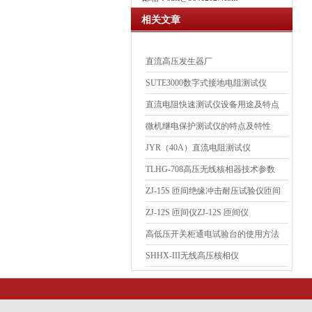
相关文章
直流高压发生器厂
SUTE3000数字式接地电阻测试仪
直流电阻快速测试仪设备用途及特点
微机继电保护测试仪的特点及特性
JYR（40A）直流电阻测试仪
TLHG-708高压无线核相器技术参数
ZJ-15S 匝间绝缘冲击耐压试验仪匝间
绝缘冲击耐压试验仪
ZJ-12S 匝间仪ZJ-12S 匝间仪
高低压开关柜通电试验台的使用方法
SHHX-III无线高压核相仪