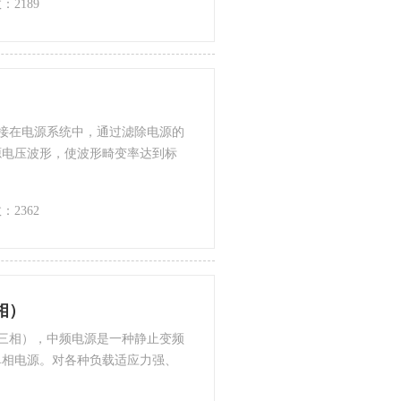
：2189
连接在电源系统中，通过滤除电源的
源电压波形，使波形畸变率达到标
：2362
相）
（三相），中频电源是一种静止变频
单相电源。对各种负载适应力强、