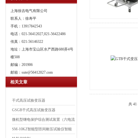
上海徐吉电气有限公司
联系人：徐寿平
手机：13917842543
电话：021-56412027,021-56422486
传真：021-56146322
地址：上海市宝山区水产西路680弄4号
楼508
邮编：201906
邮箱：
sute@56412027.com
相关文章
干式高压试验变压器
共 4
GSGB干式高压试验变压器
微机型继电保护综合测试装置（六电流
六电压） JBC-WJ1
SM-10KZ智能型匝间耐压试验仪智能