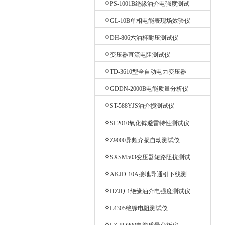
PS-1001B绝缘油介电强度测试
仪
GL-10B单相电能表现场效验仪
DH-806六油杯耐压测试仪
变压器直流电阻测试仪
TD-3610型全自动电力变压器
消磁机
GDDN-2000B电能质量分析仪
ST-588YJS油介损测试仪
SL2010氧化锌避雷特性测试仪
Z9000异频介损自动测试仪
SXSM503变压器短路阻抗测试
仪
AKJD-10A接地导通引下线测
试仪
HZJQ-1绝缘油介电强度测试仪
L4305绝缘电阻测试仪