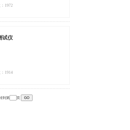
带、使用方便；内部设散热通风装
：1972
器若配合使用我公司的产品“TD-
在地面操作就可以完成高空开关接测
力。
测试仪
：1914
转到第
页