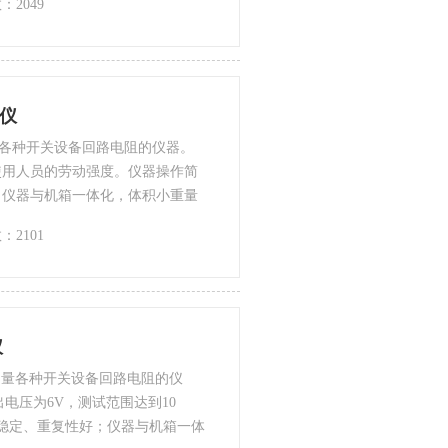
：2049
试仪
测量各种开关设备回路电阻的仪器。
使用人员的劳动强度。仪器操作简
。仪器与机箱一体化，体积小重量
内部设有减震、散热通风装置，使
：2101
合使用我公司的产品“TD-1168多功
可以完成高空开关接测试线的工
仪
是测量各种开关设备回路电阻的仪
出电压为6V，测试范围达到10
稳定、重复性好；仪器与机箱一体