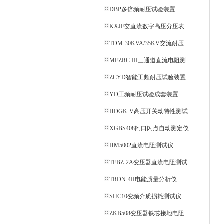
验台
DBP多倍频耐压试验装置
KXJF交直流数字高压分压表
TDM-30KVA/35KV交流耐压
机
MEZRC-III三通道直流电阻测
试仪
ZCYD智能工频耐压试验装置
YD工频耐压试验成套装置
HDGK-V高压开关动特性测试
仪
XGBS408闭口闪点自动测定仪
HM5002直流电阻测试仪
TEBZ-2A变压器直流电阻测试
仪
TRDN-4II电能质量分析仪
SHC10变频介质损耗测试仪
ZKB508变压器铁芯接地电阻