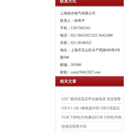
联系方式
上海徐吉电气有限公司
联系人：徐寿平
手机：13917842543
电话：021-56412027,021-56422486
传真：021-56146322
地址：上海市宝山区水产西路680弄4号
楼508
邮编：201906
邮箱：
sute@56412027.com
相关文章
GD厂家供应高压声光验电器 语音报警
高压验电器
GD-0.1-10k v验电器WBJ-10KV高低压
验电器
FLIR T360红外热像仪FLIR T360红外热
像仪
抄表仪简单介绍