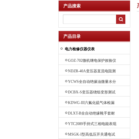
产品搜索
产品目录
电力检修仪器仪表
GOZ-702微机继电保护效验仪
NDZR-40A变压器直流电阻测
试仪
YCWS全自动绝缘油微量水分
测定仪
DCBX-S变压器绕组变形测试
仪
KDWG-III六氟化硫气体检漏
仪
DLXT-B全自动绝缘靴手套耐
压试验装置
YTC2089手持式三相电能表现
场效验仪
MSGK-I型高低压开关通电试