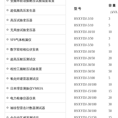
变频串联谐振耐压试验成套装置
容 量
型 号
超低频高压发生器
（kV
HSXYDJ-3/10
3
高压试验变压器
HSXYDJ-5/10
5
无局放试验变压器
HSXYDJ-10/10
10
HSXYDJ-3/50
3
SF6气体检漏仪
HSXYDJ-5/50
5
数字双钳相位伏安表
HSXYDJ-10/50
10
HSXYDJ-20/50
20
超高压耐压测试仪
HSXYDJ-30/50
30
程控工频耐压试验装置
HSXYDJ-50/50
50
HSXYDJ-5/100
5
氧化锌避雷器测试仪
HSXYDJ-10/100
10
日本理音测振仪VM63A
HSXYDJ-15/100
15
HSXYDJ-20/100
20
电力检修仪器仪表
HSXYDJ-30/100
30
袖珍型雷击计数器测试器
HSXYDJ-50/100
50
HSXYDJ-15/150
15
全自动互感器测试仪