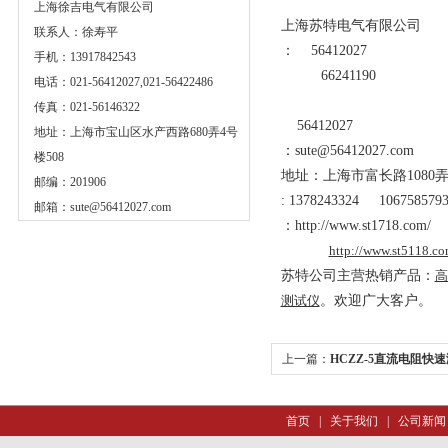
上海徐吉电气有限公司
上海苏特电气有限公司
联系人：徐寿平
：
56412027
手机：13917842543
66241190
电话：021-56412027,021-56422486
传真：021-56146322
56412027
地址：上海市宝山区水产西路680弄4号
：
sute@56412027.com
楼508
地址：上海市富长路
1080
邮编：201906
: 1378243324 106758579
邮箱：
sute@56412027.com
：
http://www.st1718.com/
http://www.st5118.co
苏特公司主营热销产品：
高
测试仪
。欢迎广大客户。
上一篇：
HCZZ-5直流电阻快
首页
|
关于我们
|
公司新闻