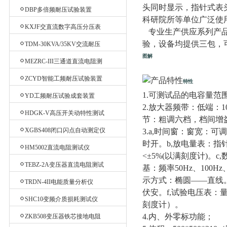
验台
头同时显示，指针式表
DBP多倍频耐压试验装置
科研院所等单位广泛使
KXJF交直流数字高压分压表
专业生产供应系列产品
验，设备均提供三包，
TDM-30KVA/35KV交流耐压
机
图解
MEZRC-III三通道直流电阻测
试仪
ZCYD智能工频耐压试验装置
特性
1.可测试品的电容量范围6P
YD工频耐压试验成套装置
2.放大器频带：低端：10k
HDGK-V高压开关动特性测试
节：粗调六档，档间增益20
仪
XGBS408闭口闪点自动测定仪
3.a,时间窗：窗宽：可
时开。b,放电量表：指针式
HM5002直流电阻测试仪
<±5%(以满刻度计)。c,
TEBZ-2A变压器直流电阻测试
基：频率50Hz、100Hz
仪
示方式：椭圆——直线。
TRDN-4II电能质量分析仪
伏安。f,试验电压表：量
SHC10变频介质损耗测试仪
刻度计）。
4.内、外零标功能；
ZKB508变压器铁芯接地电阻