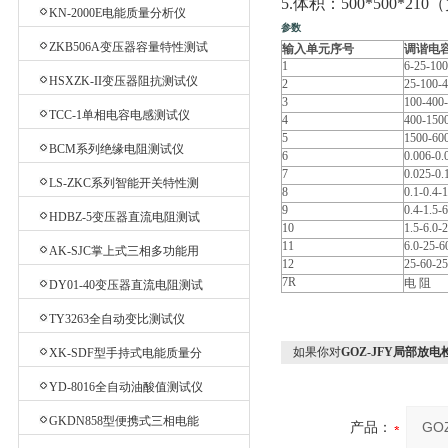
5.体积：500*500*2
测试仪
KN-2000E电能质量分析仪
参数
ZKB506A变压器容量特性测试
输入单元序号
调谐电
1
6-25-100
仪
HSXZK-II变压器阻抗测试仪
2
25-100-
3
100-400
TCC-1单相电容电感测试仪
4
400-150
5
1500-60
BCM系列绝缘电阻测试仪
6
0.006-0.
7
0.025-0.
LS-ZKC系列智能开关特性测
8
0.1-0.4-1
试仪
9
0.4-1.5-6
HDBZ-5变压器直流电阻测试
10
1.5-6.0-
仪
11
6.0-25-6
AK-SJC掌上式三相多功能用
12
25-60-25
电检查仪
7R
电
阻
DY01-40变压器直流电阻测试
仪
TY3263全自动变比测试仪
如果你对
GOZ-JFY局部放电
XK-SDF型手持式电能质量分
析仪
YD-8016全自动油酸值测试仪
GKDN858型便携式三相电能
产品：
质量分析仪