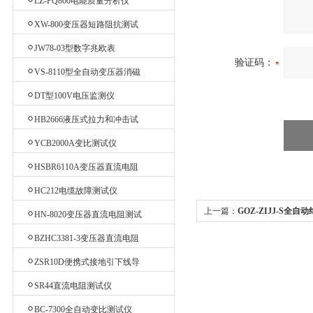
LZ-PQ800电能质量分析仪
XW-800变压器短路阻抗测试
仪
JW78-03型数字兆欧表
验证码：
VS-8110型全自动变压器消磁
仪
DT型100V电压监测仪
HB2666液压式拉力和冲击试
验机
YCB2000A变比测试仪
HSBR6110A变压器直流电阻
测试仪
HC212电缆故障测试仪
上一篇：
GOZ-ZIJJ-S全
HN-8020变压器直流电阻测试
仪
三杯
BZHC3381-3变压器直流电阻
测试仪
ZSR10D便携式接地引下线导
通测试仪
SR44直流电阻测试仪
BC-7300全自动变比测试仪