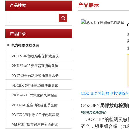
产品展示
产品搜索
产品目录
电力检修仪器仪表
GOZ-702微机继电保护效验仪
NDZR-40A变压器直流电阻测
试仪
YCWS全自动绝缘油微量水分
测定仪
DCBX-S变压器绕组变形测试
仪
GOZ-JFY局部放电检测仪
KDWG-III六氟化硫气体检漏
仪
DLXT-B全自动绝缘靴手套耐
GOZ-JFY
局部放电检测
压试验装置
局部放电检测仪
简介
YTC2089手持式三相电能表现
GOZ-JFY的检测
场效验仪
MSGK-I型高低压开关通电试
齐全，频带组合多（九