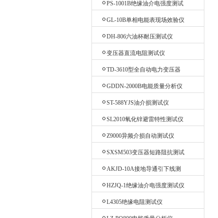
PS-1001B绝缘油介电强度测试
仪
GL-10B单相电能表现场效验仪
DH-806六油杯耐压测试仪
变压器直流电阻测试仪
TD-3610型全自动电力变压器
消磁机
GDDN-2000B电能质量分析仪
ST-588YJS油介损测试仪
SL2010氧化锌避雷特性测试仪
Z9000异频介损自动测试仪
SXSM503变压器短路阻抗测试
仪
AKJD-10A接地导通引下线测
试仪
HZJQ-1绝缘油介电强度测试仪
L4305绝缘电阻测试仪