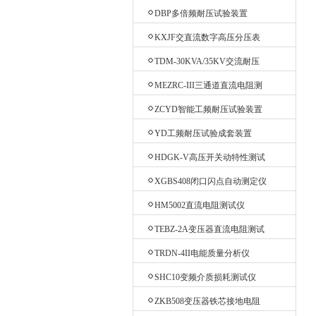
验台
DBP多倍频耐压试验装置
KXJF交直流数字高压分压表
TDM-30KVA/35KV交流耐压
机
MEZRC-III三通道直流电阻测
试仪
ZCYD智能工频耐压试验装置
YD工频耐压试验成套装置
HDGK-V高压开关动特性测试
仪
XGBS408闭口闪点自动测定仪
HM5002直流电阻测试仪
TEBZ-2A变压器直流电阻测试
仪
TRDN-4II电能质量分析仪
SHC10变频介质损耗测试仪
ZKB508变压器铁芯接地电阻