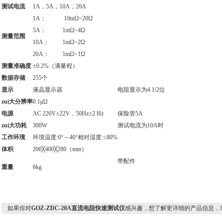
测试电流
1A，5A，10A，20A
1A：
10mΩ~20Ω
5A：
1mΩ~4Ω
测量范围
10A：
1mΩ~2Ω
20A：
1mΩ~1Ω
测量准确度
±0.2%（满量程）
数据存储
255个
显示
液晶显示器
电阻显示为4 1/2位
zui大分辨率
0.1μΩ
电源
AC 220V±22V，50Hz±2 Hz
保险管5A
zui大功耗
300W
测试电流为10A时
工作环境
环境温度:0°～40°相对湿度:≤80%
体积
200╳400╳280（mm）
带配件
重量
6kg
如果你对
GOZ-ZDC-20A直流电阻快速测试仪
感兴趣，想了解更详细的产品信息，