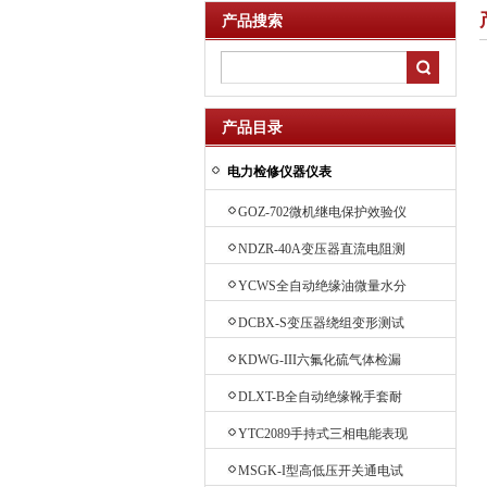
产品搜索
产品目录
电力检修仪器仪表
GOZ-702微机继电保护效验仪
NDZR-40A变压器直流电阻测
试仪
YCWS全自动绝缘油微量水分
测定仪
DCBX-S变压器绕组变形测试
仪
KDWG-III六氟化硫气体检漏
仪
DLXT-B全自动绝缘靴手套耐
压试验装置
YTC2089手持式三相电能表现
场效验仪
MSGK-I型高低压开关通电试