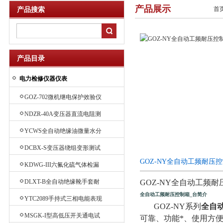
产品展示
首
产品搜索
产品目录
电力检修仪器仪表
GOZ-702微机继电保护效验仪
NDZR-40A变压器直流电阻测
试仪
YCWS全自动绝缘油微量水分
测定仪
DCBX-S变压器绕组变形测试
仪
GOZ-NY全自动工频耐压
KDWG-III六氟化硫气体检漏
仪
DLXT-B全自动绝缘靴手套耐
GOZ-NY全自动工频
压试验装置
全自动工频耐压控制箱_台简介
YTC2089手持式三相电能表现
GOZ-NY系列
全自
场效验仪
MSGK-I型高低压开关通电试
可靠、功能*、使用方