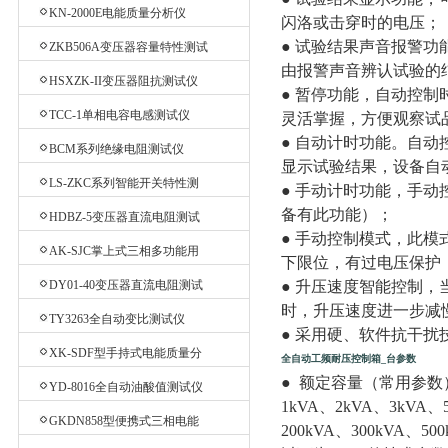
测试仪
KN-2000E电能质量分析仪
闪洛或击穿时的电压；
● 试验结果声音报警
ZKB506A变压器容量特性测试
由报警声音辨认试验的
仪
HSXZK-II变压器阻抗测试仪
● 暂停功能，自动控
TCC-1单相电容电感测试仪
灵活掌握，方便观察试
● 自动计时功能。自
BCM系列绝缘电阻测试仪
显示试验结果，设备自
LS-ZKC系列智能开关特性测
● 手动计时功能，手
试仪
备有此功能）；
HDBZ-5变压器直流电阻测试
● 手动控制模式，此模
仪
AK-SJC掌上式三相多功能用
下限位，有过电压保护
电检查仪
DY01-40变压器直流电阻测试
● 升压速度智能控制，
时，升压速度进一步减
仪
TY3263全自动变比测试仪
● 采用硬、软件抗干
XK-SDF型手持式电能质量分
全自动工频耐压控制箱_台参数
析仪
● 额定容量（常用参
YD-8016全自动油酸值测试仪
1kVA、2kVA、3kVA、5
GKDN858型便携式三相电能
200kVA、300kVA、50
质量分析仪