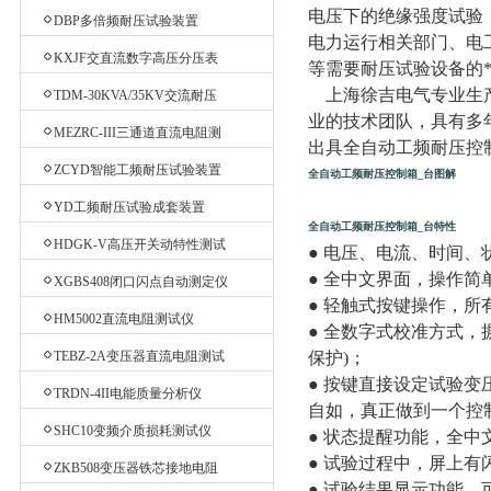
验台
电压下的绝缘强度试验
DBP多倍频耐压试验装置
电力运行相关部门、电
KXJF交直流数字高压分压表
等需要耐压试验设备的
上海徐吉电气专业生产
TDM-30KVA/35KV交流耐压
业的技术团队，具有多
机
MEZRC-III三通道直流电阻测
出具全自动工频耐压控
试仪
ZCYD智能工频耐压试验装置
全自动工频耐压控制箱_台图解
YD工频耐压试验成套装置
全自动工频耐压控制箱_台特性
HDGK-V高压开关动特性测试
● 电压、电流、时间、
仪
● 全中文界面，操作
XGBS408闭口闪点自动测定仪
● 轻触式按键操作，
HM5002直流电阻测试仪
● 全数字式校准方式
TEBZ-2A变压器直流电阻测试
保护)；
● 按键直接设定试验变
仪
TRDN-4II电能质量分析仪
自如，真正做到一个控
SHC10变频介质损耗测试仪
● 状态提醒功能，全
● 试验过程中，屏上
ZKB508变压器铁芯接地电阻
● 试验结果显示功能