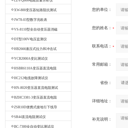
LZ-PQ800电能质量分析仪
您的单位：
XW-800变压器短路阻抗测试
仪
JW78-03型数字兆欧表
您的姓名：
VS-8110型全自动变压器消磁
仪
DT型100V电压监测仪
联系电话：
HB2666液压式拉力和冲击试
验机
YCB2000A变比测试仪
常用邮箱：
HSBR6110A变压器直流电阻
测试仪
HC212电缆故障测试仪
省份：
HN-8020变压器直流电阻测试
仪
BZHC3381-3变压器直流电阻
详细地址：
测试仪
ZSR10D便携式接地引下线导
通测试仪
SR44直流电阻测试仪
补充说明：
BC-7300全自动变比测试仪