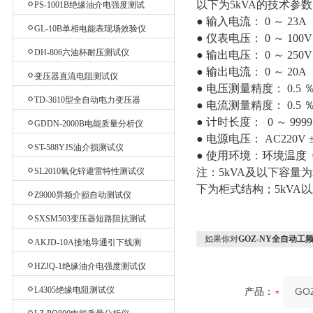
以下为5kVA的技术参
PS-1001B绝缘油介电强度测试
● 输入电流： 0 ～ 23A
仪
GL-10B单相电能表现场效验仪
● 仪表电压： 0 ～ 100
DH-806六油杯耐压测试仪
● 输出电压： 0 ～ 250
● 输出电流： 0 ～ 20A
变压器直流电阻测试仪
● 电压测量精度： 0.5 ％
TD-3610型全自动电力变压器
● 电流测量精度： 0.5 ％
消磁机
● 计时长度： 0 ～ 9
GDDN-2000B电能质量分析仪
● 电源电压： AC220V ±1
ST-588YJS油介损测试仪
● 使用环境：环境温度 0
SL2010氧化锌避雷特性测试仪
注：5kVA及以下容量为
下为柜式结构；5kVA以
Z9000异频介损自动测试仪
SXSM503变压器短路阻抗测试
仪
如果你对
GOZ-NY全自动工
AKJD-10A接地导通引下线测
试仪
HZJQ-1绝缘油介电强度测试仪
L4305绝缘电阻测试仪
产品：