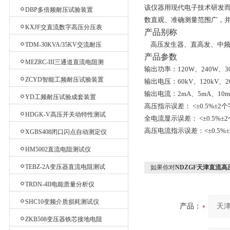
验台
该仪器用现代电子技术研发而
DBP多倍频耐压试验装置
数直观、准确测量范围广，
KXJF交直流数字高压分压表
产品别称
高压发生器、直高发、中频
TDM-30KVA/35KV交流耐压
产品参数
机
MEZRC-III三通道直流电阻测
输出功率：120W、240W、30
试仪
ZCYD智能工频耐压试验装置
输出电压：60kV、120kV、20
输出电流：2mA、5mA、10
YD工频耐压试验成套装置
高压指示误差： <±0.5%±2个
HDGK-V高压开关动特性测试
全电流显示误差： <±0.5%±
仪
高压电流指示误差：<±0.5%±
XGBS408闭口闪点自动测定仪
HM5002直流电阻测试仪
TEBZ-2A变压器直流电阻测试
如果你对
NDZGF天津直流高
仪
TRDN-4II电能质量分析仪
SHC10变频介质损耗测试仪
产品：
ZKB508变压器铁芯接地电阻