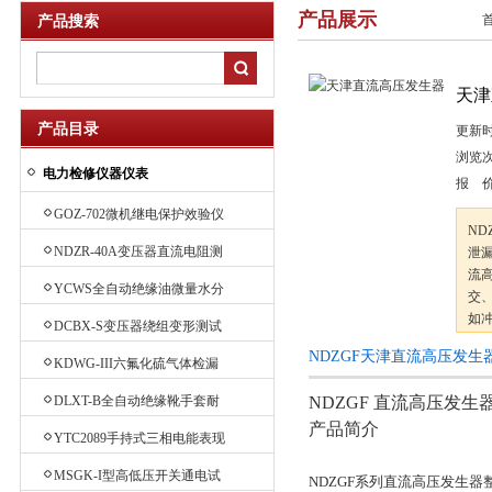
产品展示
产品搜索
天津
产品目录
更新
浏览
电力检修仪器仪表
报 
GOZ-702微机继电保护效验仪
N
NDZR-40A变压器直流电阻测
泄
流
试仪
YCWS全自动绝缘油微量水分
交
测定仪
如
DCBX-S变压器绕组变形测试
域
仪
NDZGF天津直流高压发生
工
KDWG-III六氟化硫气体检漏
仪
DLXT-B全自动绝缘靴手套耐
NDZGF 直流高压发生
产品简介
压试验装置
YTC2089手持式三相电能表现
场效验仪
MSGK-I型高低压开关通电试
NDZGF系列直流高压发生