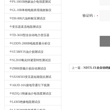
PS-1001B绝缘油介电强度测试
仪
GL-10B单相电能表现场效验仪
验证码：
DH-806六油杯耐压测试仪
变压器直流电阻测试仪
TD-3610型全自动电力变压器
消磁机
GDDN-2000B电能质量分析仪
ST-588YJS油介损测试仪
SL2010氧化锌避雷特性测试仪
上一篇：
NDTX-IX全自动
Z9000异频介损自动测试仪
SXSM503变压器短路阻抗测试
仪
AKJD-10A接地导通引下线测
试仪
HZJQ-1绝缘油介电强度测试仪
L4305绝缘电阻测试仪