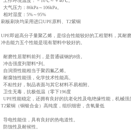
工作环境温度：－10℃～＋40℃。
大气压力：86kPa～106kPa。
相对湿度：5%～95%
刷板刷块均采用进口UPE原料、T2紫铜
UPE即超高分子量聚乙烯，是综合性能较好的工程塑料，其耐
冲击能力五个性能是现有塑料中较好的。
耐磨性居塑料前列，是普通碳钢的8倍。
冲击强度列塑料*列。
自润滑性能相当于聚四氟乙烯。
耐腐蚀性能强，化学技术性能高。
不粘性好，制品表面与其它材料不易相附。
卫生无毒，抗极低温（零下196度
UPE性能稳定，还拥有良好的抗老化性及电绝缘性能，机械强
T2紫铜（铜银合金）高纯度，组织细密，含氧量低
导电性能佳，具有良好的热电道性。
防蚀性及耐候性。