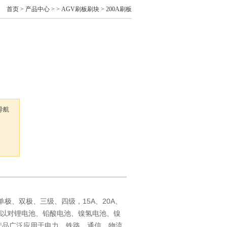
首页
>
产品中心
> >
AGV刷板刷块
> 200A刷板
导航
、
极、双极、三级、四级，15A、20A、
选择，可以对锂电池、铅酸电池、镍氢电池、镍
产品广泛应用于电力、铁路、通信、物流