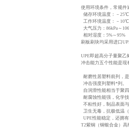
使用环境条件，常规件
储存环境温度：－25℃
工作环境温度：－10℃
大气压力：86kPa～106
相对湿度：5%～95%
刷板刷块均采用进口UP
UPE即超高分子量聚
冲击能力五个性能是现
耐磨性居塑料前列，是
冲击强度列塑料*列。
自润滑性能相当于聚四
耐腐蚀性能强，化学技
不粘性好，制品表面与
卫生无毒，抗极低温（零
UPE性能稳定，还拥
T2紫铜（铜银合金）