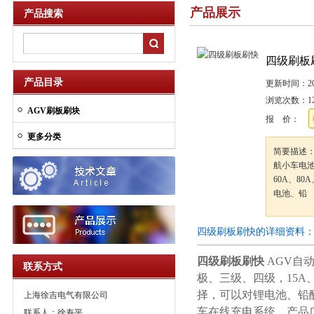
产品展示
产品搜索
四级刷板
产品目录
更新时间：
2
浏览次数：
1
AGV刷板刷块
报 价：
更多分类
简要描述：
航小车电池
60A、80
电池、铅
四级刷板刷快的详细资料
四级刷板刷快
AGV自
联系方式
极、三级、四级，15A、2
择，可以对锂电池、铅
上海徐吉电气有限公司
车在线充电系统，产品
联系人：徐寿平