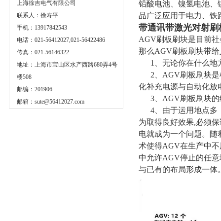
上海徐吉电气有限公司
铅酸电池、镍氢电池、
品广泛应用于电力、铁
联系人：徐寿平
带通讯带激光对射刷
手机：13917842543
AGV刷板刷块是目前社
电话：021-56412027,021-56422486
那么AGV刷板刷块带
传真：021-56146322
1、无论你在什么地方
地址：上海市宝山区水产西路680弄4号
2、AGV刷板刷块是
楼508
化补充电源与自动化放
邮编：201906
3、AGV刷板刷块的
邮箱：
sute@56412027.com
4、由于运用地点多
为取得良好效果,必须保
电就成为一个问题。随
术使得AGV在生产中
中允许AGV停止的任
与已有的布局形成一体