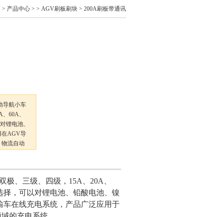
页
>
产品中心
> >
AGV刷板刷块
> 200A刷板带通讯
自动导航小车
、60A、
可以对锂电池、
在AGV导
、物流自动
极、三级、四级，15A、20A、
规格型号选择，可以对锂电池、铅酸电池、镍
输车在线充电系统，产品广泛应用于
领域的充电系统。