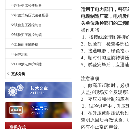
超轻型试验变压器
适用于电力部门，科研
串激式高压试验变压器
电缆制造厂家，电机发
关单位质检部门的工频
试验变压器控制台
操作步骤
试验变压器控制箱
1、按接线原理图连接
2、试验前，检查各部
工频耐压试验机
3、接通电源，绿色指
保护水阻
4、顺时针匀速旋转调
5、试验完毕后，应迅
FDB放电保护球隙
更多分类
注意事项
1、做高压试验时，必
人监护现场安全及观察
2、变压器和控制箱应
3、试验过程中，升压
4、在升压或耐压试验
查明原因后再做试验。①
内有不正常的声音。
联系方式