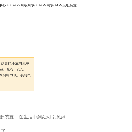
中心
> >
AGV刷板刷块
> AGV刷块 AGV充电装置
V自动导航小车电池充
A、60A、80A、
，可以对锂电池、铅酸电
电源装置，在生活中到处可以见到，
电了；