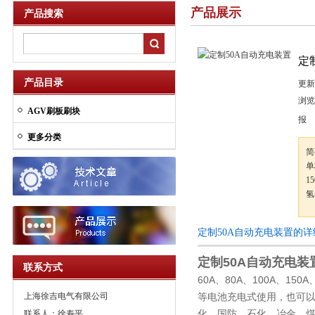
产品展示
产品搜索
定
产品目录
更新
浏览
AGV刷板刷块
报 
更多分类
简
单
1
氢
定制50A自动充电装置的
定制50A自动充电装
联系方式
60A、80A、100A、1
上海徐吉电气有限公司
等电池充电式使用，也可以
化、国防、石化、冶金、
联系人：徐寿平