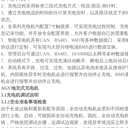
2、充电过程采用标准三段式充电方式：恒流-限压-倒计时。
3、通过充电电流的时间积分计算充电安时，以及限压状态下的
状态。
4、全系列充电机均配置7寸触摸屏，可实现充电过程控制、充
息记录功能。并开放专业配置界面，允许客户根据自己的需要
5、智能充电机具有CAN、RS485、WiFi等多种数据接口，采
协议进行定制，可实现与大部分锂电池BMS进行数据交换。
6、管理后台可通过CAN、RS485、10/100M以太网等多种
7、自动模式下，充电可实现充满自动断开、断电后上电自动启
8、系统具有开路、过流、过热、短路以及电池未接及反接保护
机。内部模块异常时充电机会进行报警并自动停止充电。BMS
机会进行报警并自动停止充电。
AGV地充式充电机
3.1
充电机调试说明
3.1.1
安全准备事项检查
由于长途运输和重新装配等原因，全自动充电机会受到不同程
进行上电、启动，可能损坏全自动充电机。因此，全自动充电
慎，严格按照调试步骤，边调试边观察，发现异常情况应立即