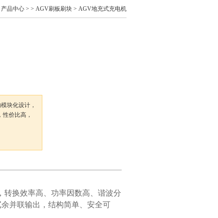
>
产品中心
> >
AGV刷板刷块
> AGV地充式充电机
的模块化设计，
，性价比高，
计，转换效率高、功率因数高、谐波分
冗余并联输出，结构简单、安全可