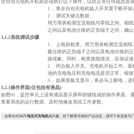
全自动充电机开机前必须执行以下操作，以防止有任何疏忽造
1． 将全自动充电机输入开关置于断开状
2． 测试关键点数据
用万用表检测交流相线与零线之间、相线
之间以及电池分路的正负端子之间，确认
3.1.2
系统调试步骤
1． 上电前检查。用万用表检测交流相
载分路的正负端子之间以及电池分路的正
路现象。同时，检查接线情况，应保证接
2． 闭合输入开关。充电机开始工作。
池的充电电压和充电电流是否正常。根据
3． 如果面板无显示，务必马上断电，进
3.2.1
操作界面(仅包括有液晶)
如图01，监控单元上设有液晶显示屏和按键组成的操作界面。
查看系统的运行数据、及时地修改系统工作参数。
如果你对
AGV地充式充电机
感兴趣，想了解更详细的产品信息，填写下表直接与