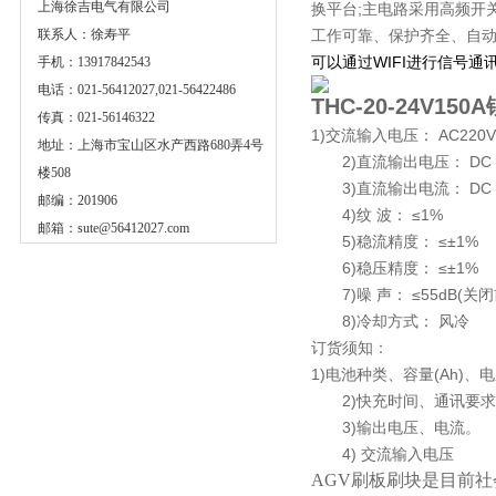
上海徐吉电气有限公司
换平台;主电路采用高频开
联系人：徐寿平
工作可靠、保护齐全、自动
可以通过WIFI进行信号通
手机：13917842543
电话：021-56412027,021-56422486
THC-20-24V15
传真：021-56146322
1)交流输入电压： AC220V±
地址：上海市宝山区水产西路680弄4号
2)直流输出电压： DC 0
楼508
3)直流输出电流： DC 5-
邮编：201906
4)纹 波： ≤1%
邮箱：
sute@56412027.com
5)稳流精度： ≤±1%
6)稳压精度： ≤±1%
7)噪 声： ≤55dB(关
8)冷却方式： 风冷
订货须知：
1)电池种类、容量(Ah)、
2)快充时间、通讯要求
3)输出电压、电流。
4) 交流输入电压
AGV刷板刷块是目前社