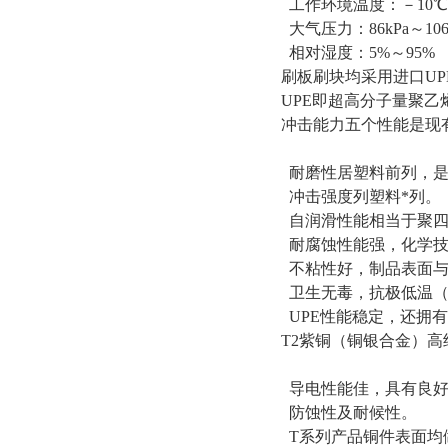
工作环境温度：－10℃
大气压力：86kPa～106
相对湿度：5%～95%
刷板刷块均采用进口UP
UPE即超高分子量聚
冲击能力五个性能是现
耐磨性居塑料前列，是
冲击强度列塑料*列。
自润滑性能相当于聚四
耐腐蚀性能强，化学技
不粘性好，制品表面与
卫生无毒，抗极低温（零
UPE性能稳定，还拥
T2紫铜（铜银合金）
导电性能佳，具有良好
防蚀性及耐候性。
T系列产品铜件表面均