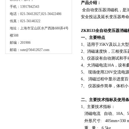
产品介绍：
手机：13917842543
全自动变压器消磁机，是
电话：021-56412027,021-56422486
安全投运及延长变压器寿
传真：021-56146322
地址：上海市宝山区水产西路680弄4号
ZKB533全自动变压器消磁
楼508
一、主要特点
邮编：201906
1、适用于35KV及以上
邮箱：
sute@56412027.com
2、消磁速度快，三相变压
3、仪器设有自动测试和手
4、大消磁电流10A，设有
5、 现场使用220V交流电
6、 消磁过程中显示进度
7、 仪器操作简单，体积
二、主要技术指标及使用
1、主要技术指标：
消磁电流
自动、
10A、
外形尺寸
: 405mm×330 
重
量
: 6.5kg