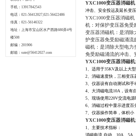
YXC1000变压器消磁机
手机：13917842543
冲击、安全投运及延长变
电话：021-56412027,021-56422486
YXC1000变压器消
传真：021-56146322
机：对保护变压器免受励
地址：上海市宝山区水产西路680弄4号
变压器消磁机：是消除大
楼508
护变压器免受励磁涌流的
邮编：201906
磁机：是消除大型电力变
邮箱：
sute@56412027.com
免受励磁涌流的冲击、
YXC1000变压器消磁机
1、适用于35KV及以上
2、消磁速度快，三相变压
3、仪器设有自动测试和手
4、大消磁电流10A，设有自
5、现场使用220V交流电
6、消磁过程中显示进度百
7、仪器操作简单，体积小
YXC1000变压器消磁机
1、主要技术指标：
消磁电流 自动、10A、5A、