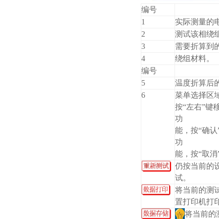
编号
1
实际测量的
2
测试该相绕
3
需要折算到
4
绕组材料。
编号
5
温度折算后
6
菜单选择区
按“左右”键
功
能，按“确认
功
能，按“取消
仍按当前的
试。
将当前的测
置打印机打
将当前的