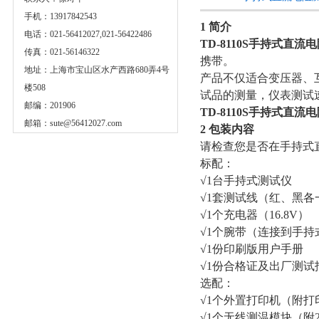
手机：13917842543
1 简介
电话：021-56412027,021-56422486
TD-8110S手持式直流
传真：021-56146322
携带。
地址：上海市宝山区水产西路680弄4号
产品不仅适合变压器、
楼508
试品的测量，仪表测试
邮编：201906
TD-8110S手持式直流
邮箱：
sute@56412027.com
2 包装内容
请检查您是否在手持式
标配：
√1台手持式测试仪
√1套测试线（红、黑各
√1个充电器（16.8V）
√1个腕带（连接到手持
√1份印刷版用户手册
√1份合格证及出厂测试
选配：
√1个外置打印机（附打
√1个无线测温模块（附