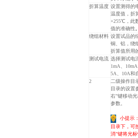
折算温度
设置测得的
温度值，折
+255℃，
值的准确性
绕组材料
设置试品的
铜、铝，绕
折算值所用
测试电流
选择测试电
1mA、10mA
5A、10A
2
二级操作目
目录的设置
右”键移动光
参数。
小提示
目录下，可按
消”键将光