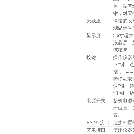
另一端有
钳，对应
天线座
请接的胶
测温信号
显示屏
5.6寸超
液晶屏，
试结果。
按键
操作仪器用
下”键，
据；“←→
择移动或
认”键，
消”键，
电源开关
整机电源
开位置，
置。
RS232接口
连接外置
充电接口
使用仪器