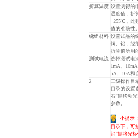
折算温度
设置测得的
温度值，折
+255℃，
值的准确性
绕组材料
设置试品的
铜、铝，绕
折算值所用
测试电流
选择测试电
1mA、10mA
5A、10A
2
二级操作目
目录的设置
右”键移动光
参数。
小提示
目录下，可按
消”键将光