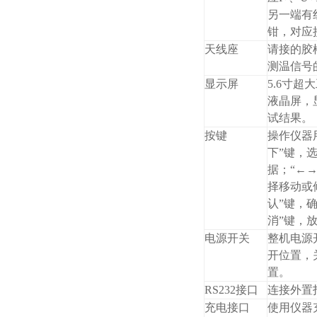
另一端有
钳，对应
天线座
请接的胶
测温信号
显示屏
5.6寸超
液晶屏，
试结果。
按键
操作仪器用
下”键，
据；“←→
择移动或
认”键，
消”键，
电源开关
整机电源
开位置，
置。
RS232接口
连接外置
充电接口
使用仪器