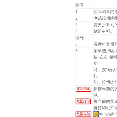
编号
1
实际测量的
2
测试该相绕
3
需要折算到
4
绕组材料。
编号
5
温度折算后
6
菜单选择区
按“左右”键
功
能，按“确认
功
能，按“取消
仍按当前的
试。
将当前的测
置打印机打
将当前的