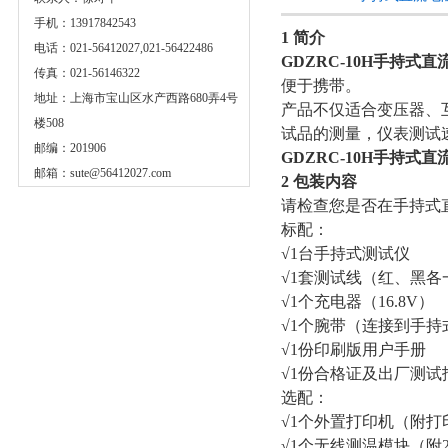
手机：13917842543
1 简介
电话：021-56412027,021-56422486
GDZRC-10H手持式
传真：021-56146322
便于携带。
地址：上海市宝山区水产西路680弄4号
产品不仅适合变压器、
楼508
试品的测量，仪表测试
邮编：201906
GDZRC-10H手持式
邮箱：
sute@56412027.com
2 包装内容
请检查您是否在手持式
标配：
√1台手持式测试仪
√1套测试线（红、黑各
√1个充电器（16.8V）
√1个腕带（连接到手持
√1份印刷版用户手册
√1份合格证及出厂测试
选配：
√1个外置打印机（附打
√1个无线测温模块（附