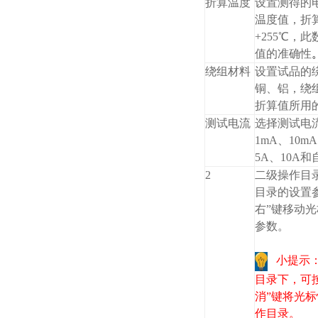
折算温度
设置测得的
温度值，折
+255℃，
值的准确性
绕组材料
设置试品的
铜、铝，绕
折算值所用
测试电流
选择测试电
1mA、10mA
5A、10A
2
二级操作目
目录的设置
右”键移动光
参数。
小提示
目录下，可按
消”键将光
作目录。