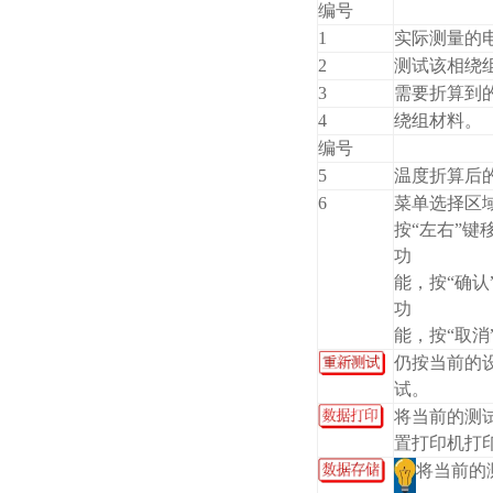
编号
1
实际测量的
2
测试该相绕
3
需要折算到
4
绕组材料。
编号
5
温度折算后
6
菜单选择区
按“左右”键
功
能，按“确认
功
能，按“取消
仍按当前的
试。
将当前的测
置打印机打
将当前的