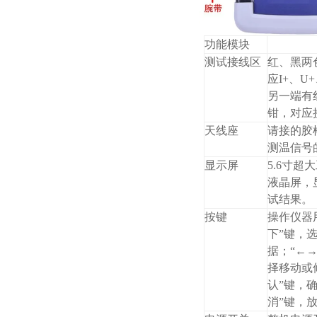
功能模块
测试接线区
红、黑两
应I+、U
另一端有
钳，对应
天线座
请接的胶
测温信号
显示屏
5.6寸超
液晶屏，
试结果。
按键
操作仪器用
下”键，
据；“←→
择移动或
认”键，
消”键，