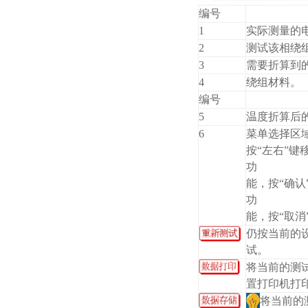
编号
1
实际测量的
2
测试该相绕
3
需要折算到
4
绕组材料。
编号
5
温度折算后
6
菜单选择区
按“左右”键
功
能，按“确认
功
能，按“取消
仍按当前的
试。
将当前的测
置打印机打
将当前的