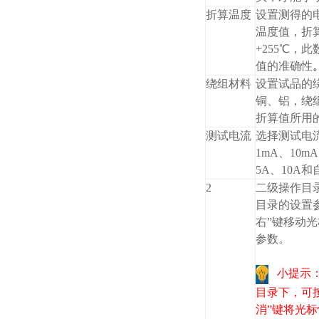
折算温度
设置测得的
温度值，折
+255℃，
值的准确性
绕组材料
设置试品的
铜、铝，绕
折算值所用
测试电流
选择测试电
1mA、10mA
5A、10A
2
二级操作目
目录的设置
右”键移动光
参数。
小提示
目录下，可按
消”键将光