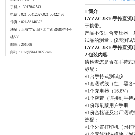
手机：13917842543
1 简介
电话：021-56412027,021-56422486
LYZZC-9310手持直
传真：021-56146322
于携带。
地址：上海市宝山区水产西路680弄4号
产品不仅适合变压器、
楼508
试品的测量，仪表测试
邮编：201906
LYZZC-9310手持直
邮箱：
sute@56412027.com
2 包装内容
请检查您是否在手持式
标配：
√1台手持式测试仪
√1套测试线（红、黑各
√1个充电器（16.8V）
√1个腕带（连接到手持
√1份印刷版用户手册
√1份合格证及出厂测试
选配：
√1个外置打印机（附打
√1个无线测温模块（附