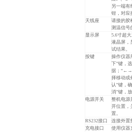
另一端有
钳，对应
天线座
请接的胶
测温信号
显示屏
5.6寸超
液晶屏，
试结果。
按键
操作仪器用
下”键，
据；“←→
择移动或
认”键，
消”键，
电源开关
整机电源
开位置，
置。
RS232接口
连接外置
充电接口
使用仪器