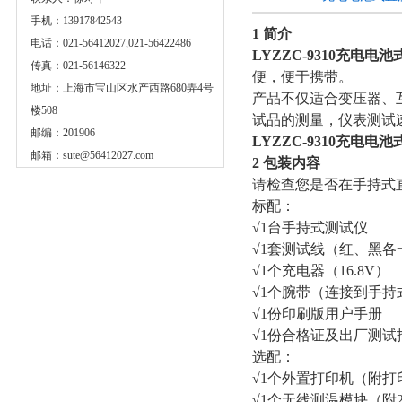
手机：13917842543
1 简介
电话：021-56412027,021-56422486
LYZZC-9310充电
传真：021-56146322
便，便于携带。
地址：上海市宝山区水产西路680弄4号
产品不仅适合变压器、
楼508
试品的测量，仪表测试
邮编：201906
LYZZC-9310充电
邮箱：
sute@56412027.com
2 包装内容
请检查您是否在手持式
标配：
√1台手持式测试仪
√1套测试线（红、黑各
√1个充电器（16.8V）
√1个腕带（连接到手持
√1份印刷版用户手册
√1份合格证及出厂测试
选配：
√1个外置打印机（附打
√1个无线测温模块（附