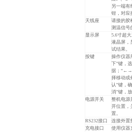
另一端有
钳，对应
天线座
请接的胶
测温信号
显示屏
5.6寸超
液晶屏，
试结果。
按键
操作仪器用
下”键，
据；“←→
择移动或
认”键，
消”键，
电源开关
整机电源
开位置，
置。
RS232接口
连接外置
充电接口
使用仪器