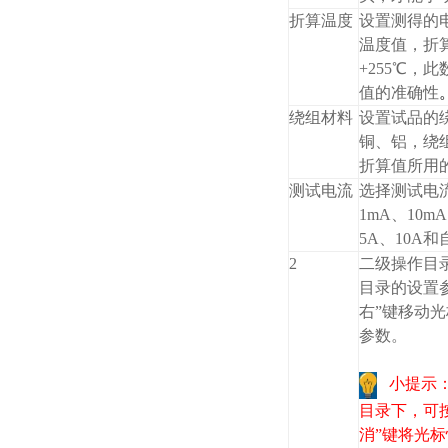
折算温度
设置测得的
温度值，折
+255℃，
值的准确性
绕组材料
设置试品的
铜、铝，绕
折算值所用
测试电流
选择测试电
1mA、10mA
5A、10A
2
二级操作目
目录的设置
右”键移动光
参数。
小提示
目录下，可按
消”键将光