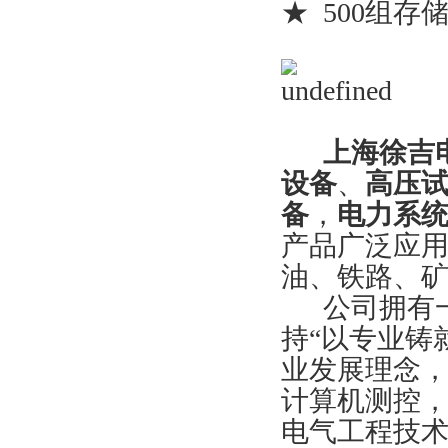
★ 500组存
上海徐吉电
设备
、
高压
备
，
电力系
产品广泛应
油、铁路、
公司拥有一
持“以专业铸
业发展理念
计算机测控
电气工程技