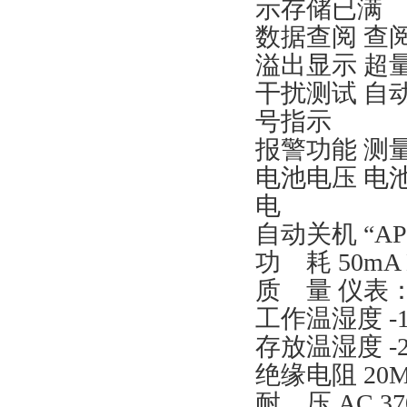
示存储已满
数据查阅 查
溢出显示 超
干扰测试 自
号指示
报警功能 测
电池电压 电
电
自动关机 “A
功 耗 50mA 
质 量 仪表：1
工作温湿度 -1
存放温湿度 -2
绝缘电阻 20
耐 压 AC 3