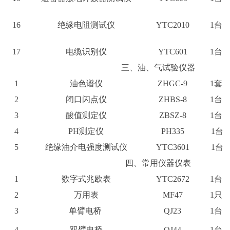
16
绝缘电阻测试仪
YTC2010
1台
17
电缆识别仪
YTC601
1台
三、油、气试验仪器
1
油色谱仪
ZHGC-9
1套
2
闭口闪点仪
ZHBS-8
1台
3
酸值测定仪
ZBSZ-8
1台
4
PH测定仪
PH335
1台
5
绝缘油介电强度测试仪
YTC3601
1台
四、常用仪器仪表
1
数字式兆欧表
YTC2672
1台
2
万用表
MF47
1只
3
单臂电桥
QJ23
1台
4
双臂电桥
QJ44
1台