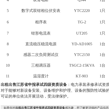
5
数字式双钳相位伏安表
YTC2220
1只
6
相序表
TG-2
1只
7
钳形电流表
UT205
1只
8
直流稳压稳流电源
YD-AD1005
1台
9
感器二次负荷测试仪
YTC2150
1台
10
三相调压器
TSGC2-15KVA
1台
11
温湿度计
KT-903
1台
出租出售江苏省申报承试四级资质设备
：电力承装承修承试资
对于能够对新设备安装、设备维护和护理、设备的预防性试验的
可证的单位依法开展活动，受法律保护。
如果你对
出租出售江苏省申报承试四级资质设备
感兴趣，想了解更详细的产品信息