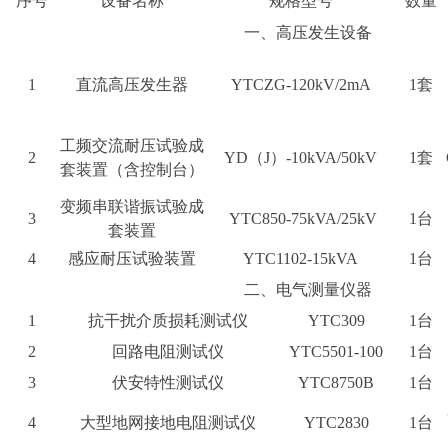
序号
设备名称
规格型号
数量
一、高压发生设备
1
直流高压发生器
YTCZG-120kV/2mA
1套
工频交流耐压试验成
2
YD（J）-10kVA/50kV
1套
套装置（含控制台）
变频串联谐振试验成
3
YTC850-75kVA/25kV
1台
套装置
4
感应耐压试验装置
YTC1102-15kVA
1台
二、电气测量仪器
1
抗干扰介质损耗测试仪
YTC309
1台
2
回路电阻测试仪
YTC5501-100
1台
3
伏安特性测试仪
YTC8750B
1台
4
大型地网接地电阻测试仪
YTC2830
1台