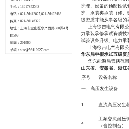
护理、设备的预防性试
手机：13917842543
护。承装类承装（修、
电话：021-56412027,021-56422486
级资质才能从事各级的
传真：021-56146322
上海徐吉电气有限公司
地址：上海市宝山区水产西路680弄4号
力承装承修承试资质技
楼508
试验设备升级、电力承
邮编：201906
上海徐吉电气有限公司
邮箱：
sute@56412027.com
华东局申报承试五级资
华东能源局管辖范围
山东省、安徽省、浙江
序号
设备名称
一、高压发生设备
1
直流高压发生
工频交流耐压
2
（含控制台）