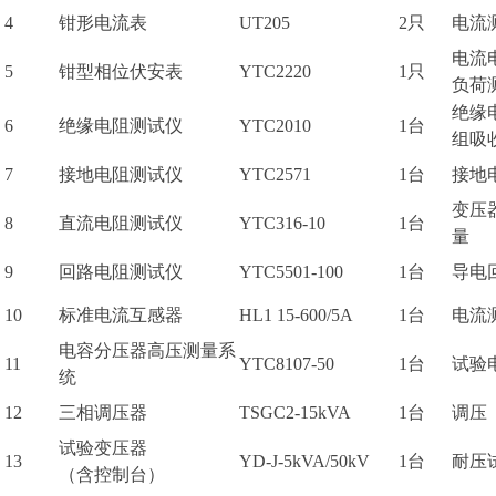
4
钳形电流表
UT205
2只
电流
电流
5
钳型相位伏安表
YTC2220
1只
负荷
绝缘
6
绝缘电阻测试仪
YTC2010
1台
组吸
7
接地电阻测试仪
YTC2571
1台
接地
变压
8
直流电阻测试仪
YTC316-10
1台
量
9
回路电阻测试仪
YTC5501-100
1台
导电
10
标准电流互感器
HL1 15-600/5A
1台
电流
电容分压器高压测量系
11
YTC8107-50
1台
试验
统
12
三相调压器
TSGC2-15kVA
1台
调压
试验变压器
13
YD-J-5kVA/50kV
1台
耐压
（含控制台）