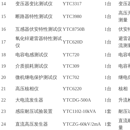
14
变压器变比测试仪
YTC3317
1台
变压
高压
15
断路器特性测试仪
YTC3980
1台
测量
16
互感器伏安特性测试仪
YTC8750B
1台
伏安
氧化锌避雷器特性测试
避雷
17
YTC620D
1台
仪
流测
18
电容电感测试仪
YTC720
1台
电容
19
介质损耗测试仪
YTC309
1台
电容
20
微机继电保护测试仪
YTC702
1台
继电
21
高压核相仪
YTC6220
1台
核相
22
大电流发生器
YTCDG-500A
1台
升流
23
感应耐压试验装置
YTC1102-10kVA
1套
耐压
直流
24
直流高压发生器
YTCZG-60kV/2mA
1套
量