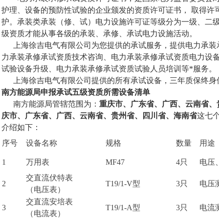
护理、设备的预防性试验的企业颁发的资质许可证书， 取得许
护。承装类承装（修、试）电力设施许可证等级分为一级、二
级资质才能从事各级的承装、承修、承试电力设施活动。
上海徐吉电气有限公司为您提供的承试服务，提供电力承装
力承装承修承试资质技术咨询、电力承装承修承试资质电力设
试验设备升级、电力承装承修承试资质试验人员培训等*服务。
上海徐吉电气有限公司提供的所有承试设备，三年质保终身
南方能源局申报承试五级资质所需设备清单
南方能源局管辖范围为：
重庆市、广东省、广西、云南省、
庆市、广东省、广西、云南省、贵州省、四川省、海南省
这七
介绍如下：
序号
设备名称
规格
数量
用途
1
万用表
MF47
4只
电压
交直流伏特表
2
T19/1-V型
3只
电压
（电压表）
交直流安培表
3
T19/1-A型
3只
电流
（电流表）