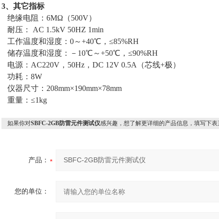
3、其它指标
绝缘电阻：6MΩ（500V）
耐压： AC 1.5kV 50HZ 1min
工作温度和湿度：0～+40℃，≤85%RH
储存温度和湿度：－10℃～+50℃，≤90%RH
电源：AC220V，50Hz，DC 12V 0.5A（芯线+极）
功耗：8W
仪器尺寸：208mm×190mm×78mm
重量：≤1kg
如果你对
SBFC-2GB防雷元件测试仪
感兴趣，想了解更详细的产品信息，填写下表
产品：
您的单位：