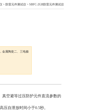
仪
>
防雷元件测试仪
> SBFC-2GB防雷元件测试仪
，金属陶瓷二、三电极
管、真空避等过压防护元件直流参数的
高压自泄放时间小于0.5秒。