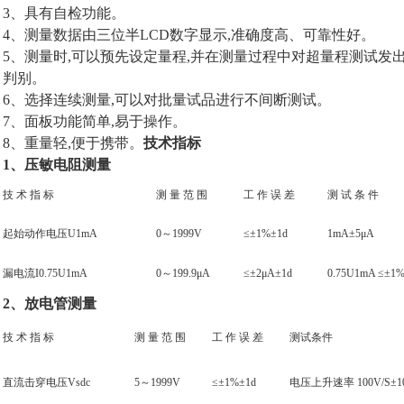
3、具有自检功能。
4、测量数据由三位半LCD数字显示,准确度高、可靠性好。
5、测量时,可以预先设定量程,并在测量过程中对超量程测试发出
判别。
6、选择连续测量,可以对批量试品进行不间断测试。
7、面板功能简单,易于操作。
8、重量轻,便于携带。
技术指标
1、压敏电阻测量
技 术 指 标
测 量 范 围
工 作 误 差
测 试 条 件
起始动作电压U1mA
0～1999V
≤±1%±1d
1mA±5μA
漏电流I0.75U1mA
0～199.9μA
≤±2μA±1d
0.75U1mA ≤±1
2、放电管测量
技 术 指 标
测 量 范 围
工 作 误 差
测试条件
直流击穿电压Vsdc
5～1999V
≤±1%±1d
电压上升速率 100V/S±1