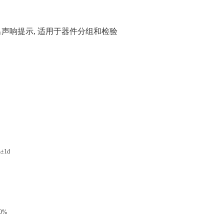
声响提示, 适用于器件分组和检验
%±1d
0%