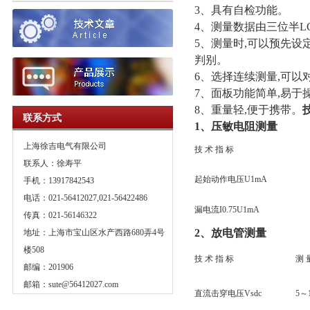
3、具有自检功能。
4、测量数据由三位半L
5、测量时,可以预先设
判别。
6、选择连续测量,可以
7、面板功能简单,易于
8、重量轻,便于携带。
联系方式
1、压敏电阻测量
上海徐吉电气有限公司
技 术 指 标
联系人：徐寿平
起始动作电压U1mA
手机：13917842543
电话：021-56412027,021-56422486
漏电流I0.75U1mA
传真：021-56146322
2、放电管测量
地址：上海市宝山区水产西路680弄4号
楼508
技 术 指 标
测 
邮编：201906
邮箱：
sute@56412027.com
直流击穿电压Vsdc
5～