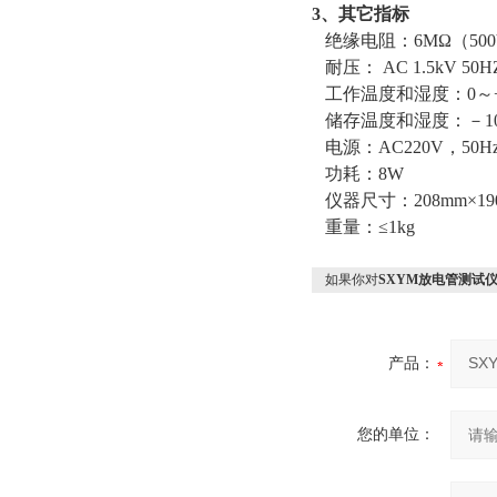
3、其它指标
绝缘电阻：6MΩ（500
耐压： AC 1.5kV 50HZ
工作温度和湿度：0～+4
储存温度和湿度：－10℃
电源：AC220V，50Hz
功耗：8W
仪器尺寸：208mm×19
重量：≤1kg
如果你对
SXYM放电管测试
产品：
您的单位：